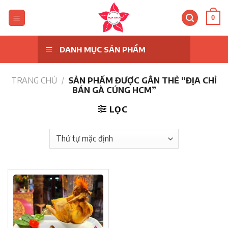
Skip
to
0
content
DANH MỤC SẢN PHẨM
TRANG CHỦ
/
SẢN PHẨM ĐƯỢC GẮN THẺ “ĐỊA CHỈ
BÁN GÀ CÚNG HCM”
LỌC