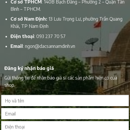
Cơ sở TPHCM
: 140B Bạch Đằng – Phường 2 – Quận Tân
Bình – TPHCM.
Cơ sở Nam Định:
13 Lưu Trọng Lư, phường Trần Quang
Khải, TP Nam Định
Điện thoại
:
093 237 70 57
Email
:
ngon@dacsannamdinh.vn
Đăng ký nhận báo giá
Gửi thông tin để nhận báo giá sỉ các sản phẩm hiện có của
shop.