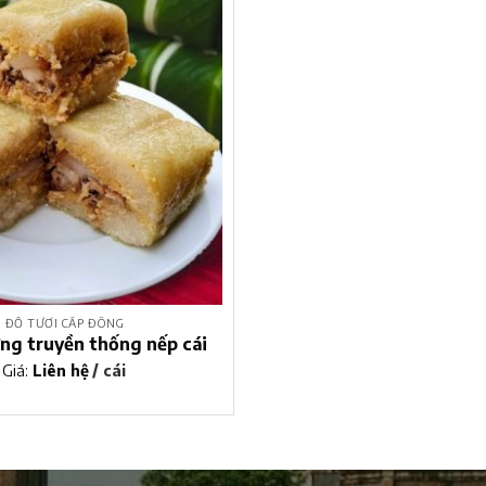
ĐỒ TƯƠI CẤP ĐÔNG
ng truyền thống nếp cái
hoa vàng
Giá:
Liên hệ
/ cái