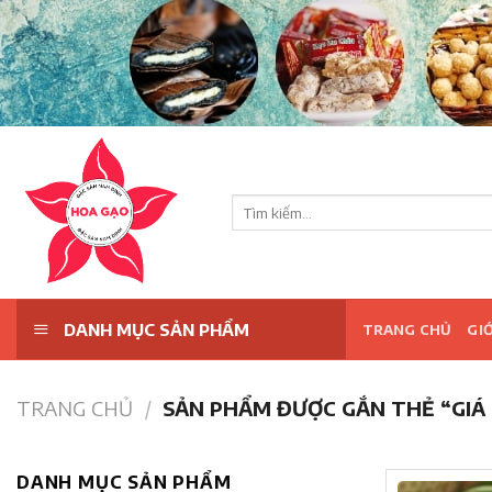
Skip
to
content
Tìm
kiếm:
DANH MỤC SẢN PHẨM
TRANG CHỦ
GIỚ
TRANG CHỦ
/
SẢN PHẨM ĐƯỢC GẮN THẺ “GIÁ
DANH MỤC SẢN PHẨM