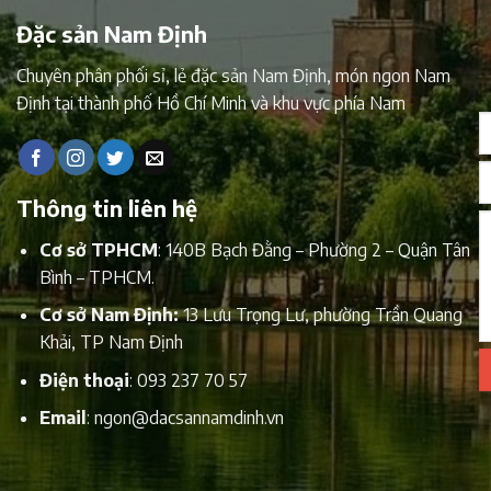
Đặc sản Nam Định
Chuyên phân phối sỉ, lẻ đặc sản Nam Định, món ngon Nam
Định tại thành phố Hồ Chí Minh và khu vực phía Nam
Thông tin liên hệ
Cơ sở TPHCM
: 140B Bạch Đằng – Phường 2 – Quận Tân
Bình – TPHCM.
Cơ sở Nam Định:
13 Lưu Trọng Lư, phường Trần Quang
Khải, TP Nam Định
Điện thoại
:
093 237 70 57
Email
:
ngon@dacsannamdinh.vn