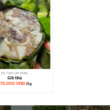
ĐỒ TƯƠI CẤP ĐÔNG
Giò thủ
70.000
VNĐ
/kg