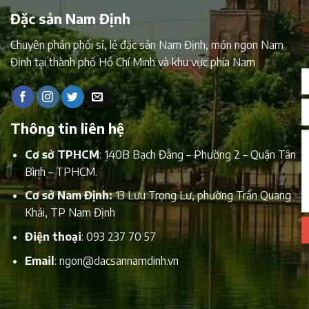
Đặc sản Nam Định
Chuyên phân phối sỉ, lẻ đặc sản Nam Định, món ngon Nam
Định tại thành phố Hồ Chí Minh và khu vực phía Nam
Thông tin liên hệ
Cơ sở TPHCM
: 140B Bạch Đằng – Phường 2 – Quận Tân
Bình – TPHCM.
Cơ sở Nam Định:
13 Lưu Trọng Lư, phường Trần Quang
Khải, TP Nam Định
Điện thoại
:
093 237 70 57
Email
:
ngon@dacsannamdinh.vn