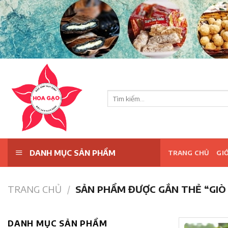
Skip
to
content
Tìm
kiếm:
DANH MỤC SẢN PHẨM
TRANG CHỦ
GIỚ
TRANG CHỦ
/
SẢN PHẨM ĐƯỢC GẮN THẺ “GIÒ
DANH MỤC SẢN PHẨM