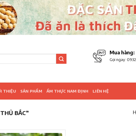
Mua hàng:
Gọi ngay:
0932
I THIỆU
SẢN PHẨM
ẨM THỰC NAM ĐỊNH
LIÊN HỆ
 THỦ BẮC”
H