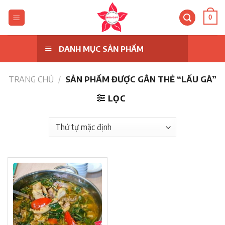
Skip
to
0
content
DANH MỤC SẢN PHẨM
TRANG CHỦ
/
SẢN PHẨM ĐƯỢC GẮN THẺ “LẨU GÀ”
LỌC