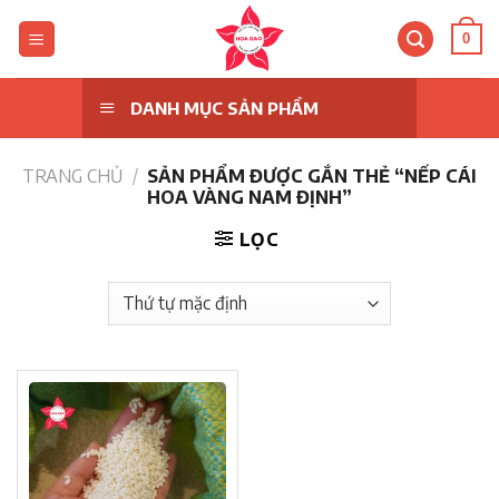
Skip
to
0
content
DANH MỤC SẢN PHẨM
TRANG CHỦ
/
SẢN PHẨM ĐƯỢC GẮN THẺ “NẾP CÁI
HOA VÀNG NAM ĐỊNH”
LỌC