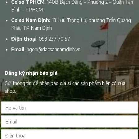
Cơ sở TPHCM
: 140B Bạch Đằng – Phường 2 – Quận Tân
Bình – TPHCM.
Cơ sở Nam Định:
13 Lưu Trọng Lư, phường Trần Quang
Khải, TP Nam Định
Điện thoại
:
093 237 70 57
Email
:
ngon@dacsannamdinh.vn
Đăng ký nhận báo giá
Gửi thông tin để nhận báo giá sỉ các sản phẩm hiện có của
shop.