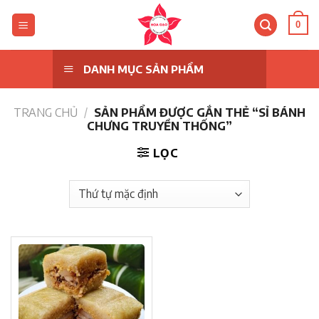
Skip
to
0
content
DANH MỤC SẢN PHẨM
TRANG CHỦ
/
SẢN PHẨM ĐƯỢC GẮN THẺ “SỈ BÁNH
CHƯNG TRUYỀN THỐNG”
LỌC