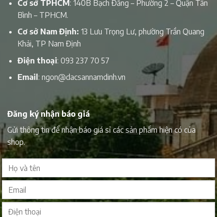
Cơ sở TPHCM
: 140B Bạch Đằng – Phường 2 – Quận Tân
Bình – TPHCM.
Cơ sở Nam Định:
13 Lưu Trọng Lư, phường Trần Quang
Khải, TP Nam Định
Điện thoại
:
093 237 70 57
Email
:
ngon@dacsannamdinh.vn
Đăng ký nhận báo giá
Gửi thông tin để nhận báo giá sỉ các sản phẩm hiện có của
shop.