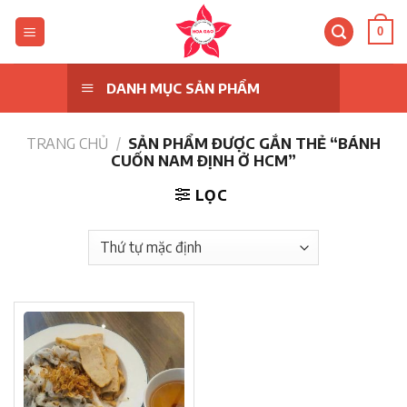
Skip
to
0
content
DANH MỤC SẢN PHẨM
TRANG CHỦ
/
SẢN PHẨM ĐƯỢC GẮN THẺ “BÁNH
CUỐN NAM ĐỊNH Ở HCM”
LỌC