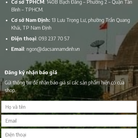
Cơ sở TPHCM
: 140B Bạch Đằng – Phường 2 – Quận Tân
Bình – TPHCM.
Cơ sở Nam Định:
13 Lưu Trọng Lư, phường Trần Quang
Khải, TP Nam Định
Điện thoại
:
093 237 70 57
Email
:
ngon@dacsannamdinh.vn
Đăng ký nhận báo giá
Gửi thông tin để nhận báo giá sỉ các sản phẩm hiện có của
shop.