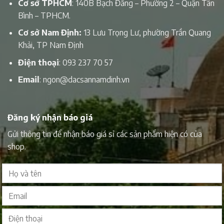
Cơ sở TPHCM
: 140B Bạch Đằng – Phường 2 – Quận Tân
Bình – TPHCM.
Cơ sở Nam Định:
13 Lưu Trọng Lư, phường Trần Quang
Khải, TP Nam Định
Điện thoại
:
093 237 70 57
Email
:
ngon@dacsannamdinh.vn
Đăng ký nhận báo giá
Gửi thông tin để nhận báo giá sỉ các sản phẩm hiện có của
shop.