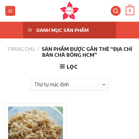
Skip
to
0
content
DANH MỤC SẢN PHẨM
TRANG CHỦ
/
SẢN PHẨM ĐƯỢC GẮN THẺ “ĐỊA CHỈ
BÁN CHÀ BÔNG HCM”
LỌC