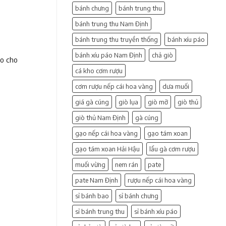
bánh chưng
bánh trung thu
bánh trung thu Nam Định
bánh trung thu truyền thống
bánh xíu páo
bánh xíu páo Nam Định
chả giò
ào cho
cá kho cơm rượu
cơm rượu nếp cái hoa vàng
dưa muối
giá gà cúng
giò lụa
giò mỡ
giò thủ
giò thủ Nam Định
gà cúng
gạo nếp cái hoa vàng
gạo tám xoan
gạo tám xoan Hải Hậu
lẩu gà cơm rượu
muối vừng
nem rán
pate
pate Nam Định
rượu nếp cái hoa vàng
sỉ bánh bao
sỉ bánh chưng
sỉ bánh trung thu
sỉ bánh xíu páo