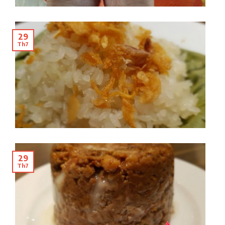
29
Th7
29
Th7