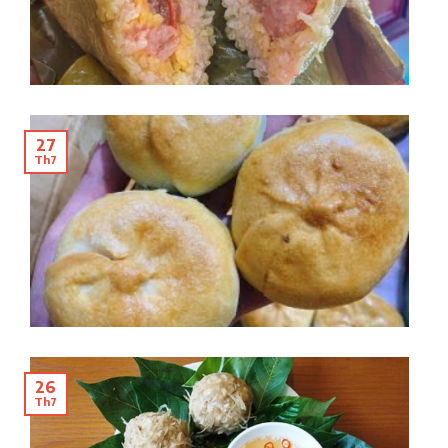
27
Th7
26
Th7