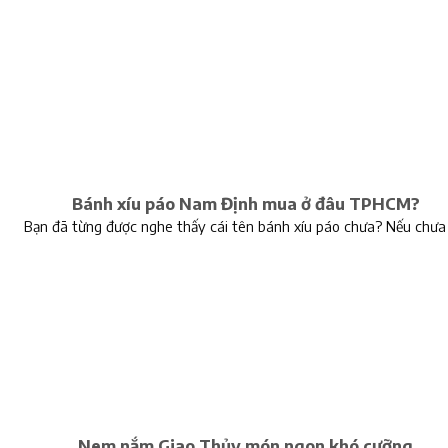
Bánh xíu páo Nam Định mua ở đâu TPHCM?
Bạn đã từng được nghe thấy cái tên bánh xíu páo chưa? Nếu chưa 
Nem nắm Giao Thủy món ngon khó cưỡng