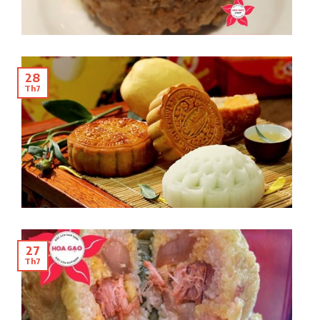
28
Th7
27
Th7