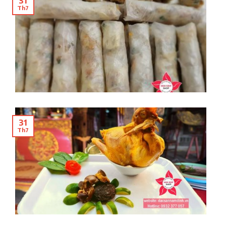
31
Th7
31
Th7