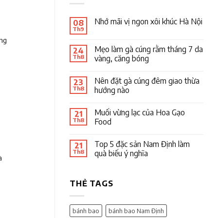
Nhớ mãi vị ngon xôi khúc Hà Nội
08
Th9
ng
Mẹo làm gà cúng rằm tháng 7 da
24
Th8
vàng, căng bóng
Nên đặt gà cúng đêm giao thừa
23
Th8
hướng nào
Muối vừng lạc của Hoa Gạo
21
Th8
Food
Top 5 đặc sản Nam Định làm
21
Th8
quà biếu ý nghĩa
à
THẺ TAGS
bánh bao
bánh bao Nam Định