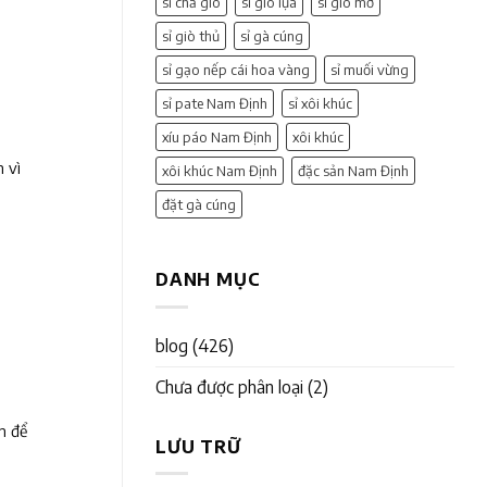
sỉ chả giò
sỉ giò lụa
sỉ giò mỡ
sỉ giò thủ
sỉ gà cúng
sỉ gạo nếp cái hoa vàng
sỉ muối vừng
sỉ pate Nam Định
sỉ xôi khúc
xíu páo Nam Định
xôi khúc
 vì
xôi khúc Nam Định
đặc sản Nam Định
đặt gà cúng
DANH MỤC
blog
(426)
Chưa được phân loại
(2)
n để
LƯU TRỮ