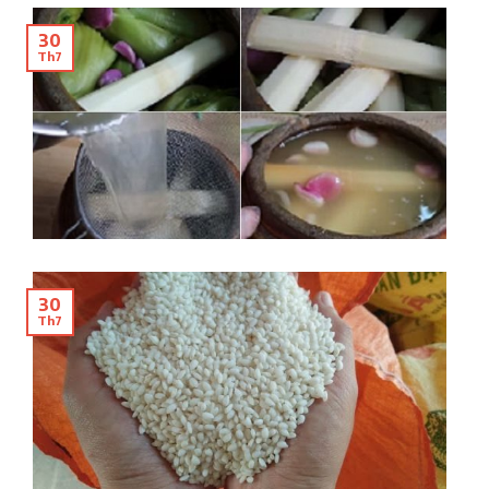
30
Th7
30
Th7