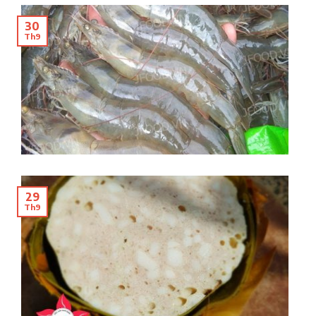
30
Th9
29
Th9