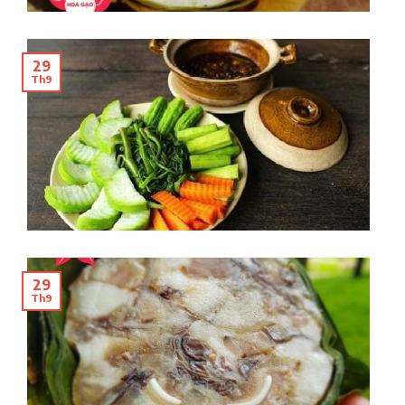
29
Th9
29
Th9