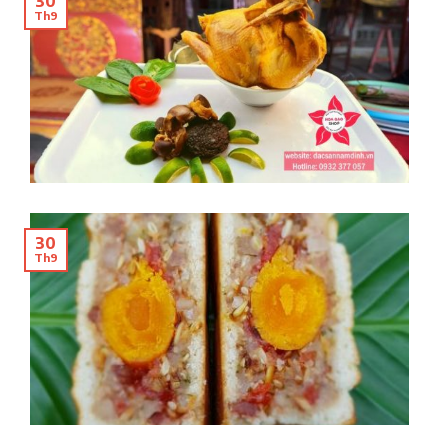
30
Th9
30
Th9