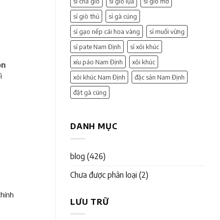
sỉ chả giò
sỉ giò lụa
sỉ giò mỡ
sỉ giò thủ
sỉ gà cúng
sỉ gạo nếp cái hoa vàng
sỉ muối vừng
sỉ pate Nam Định
sỉ xôi khúc
xíu páo Nam Định
xôi khúc
on
ì
xôi khúc Nam Định
đặc sản Nam Định
đặt gà cúng
DANH MỤC
blog
(426)
Chưa được phân loại
(2)
chính
LƯU TRỮ