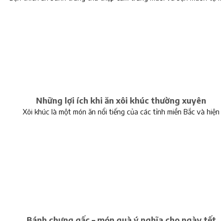
Những lợi ích khi ăn xôi khúc thường xuyên
Xôi khúc là một món ăn nổi tiếng của các tỉnh miền Bắc và hiện
Bánh chưng gấc – món quà ý nghĩa cho ngày tết