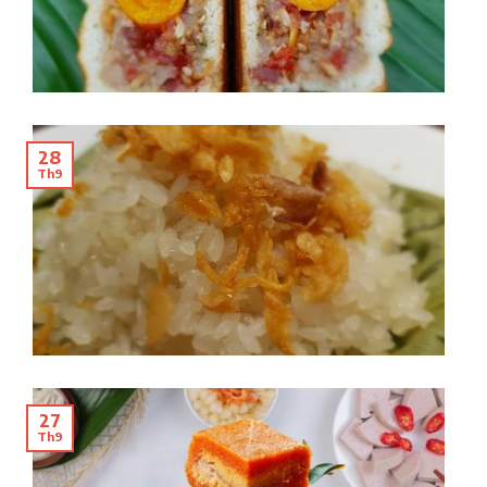
28
Th9
27
Th9