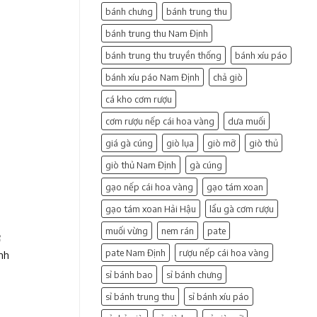
bánh chưng
bánh trung thu
bánh trung thu Nam Định
bánh trung thu truyền thống
bánh xíu páo
bánh xíu páo Nam Định
chả giò
cá kho cơm rượu
cơm rượu nếp cái hoa vàng
dưa muối
giá gà cúng
giò lụa
giò mỡ
giò thủ
giò thủ Nam Định
gà cúng
gạo nếp cái hoa vàng
gạo tám xoan
gạo tám xoan Hải Hậu
lẩu gà cơm rượu
muối vừng
nem rán
pate
ợ
pate Nam Định
rượu nếp cái hoa vàng
nh
sỉ bánh bao
sỉ bánh chưng
sỉ bánh trung thu
sỉ bánh xíu páo