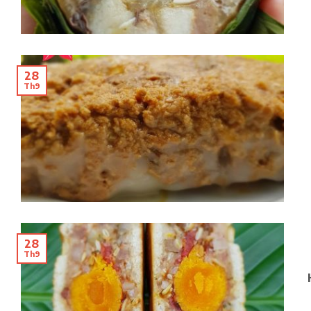
28
Th9
28
Th9