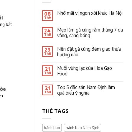
Nhớ mãi vị ngon xôi khúc Hà Nội
08
ất
Th9
ong bất
Mẹo làm gà cúng rằm tháng 7 da
24
Th8
vàng, căng bóng
Nên đặt gà cúng đêm giao thừa
23
Th8
hướng nào
Muối vừng lạc của Hoa Gạo
21
Th8
Food
Top 5 đặc sản Nam Định làm
21
hỏe
Th8
quà biếu ý nghĩa
ện
THẺ TAGS
bánh bao
bánh bao Nam Định