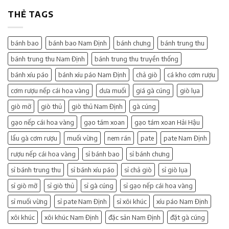
THẺ TAGS
bánh bao
bánh bao Nam Định
bánh chưng
bánh trung thu
bánh trung thu Nam Định
bánh trung thu truyền thống
bánh xíu páo
bánh xíu páo Nam Định
chả giò
cá kho cơm rượu
cơm rượu nếp cái hoa vàng
dưa muối
giá gà cúng
giò lụa
giò mỡ
giò thủ
giò thủ Nam Định
gà cúng
gạo nếp cái hoa vàng
gạo tám xoan
gạo tám xoan Hải Hậu
lẩu gà cơm rượu
muối vừng
nem rán
pate
pate Nam Định
rượu nếp cái hoa vàng
sỉ bánh bao
sỉ bánh chưng
sỉ bánh trung thu
sỉ bánh xíu páo
sỉ chả giò
sỉ giò lụa
sỉ giò mỡ
sỉ giò thủ
sỉ gà cúng
sỉ gạo nếp cái hoa vàng
sỉ muối vừng
sỉ pate Nam Định
sỉ xôi khúc
xíu páo Nam Định
xôi khúc
xôi khúc Nam Định
đặc sản Nam Định
đặt gà cúng