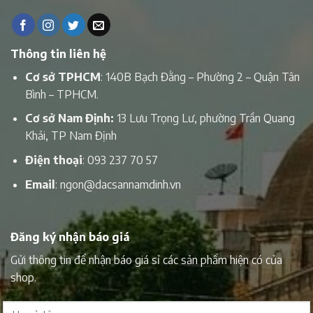
Thông tin liên hệ
Cơ sở TPHCM
: 140B Bạch Đằng – Phường 2 – Quận Tân
Bình – TPHCM.
Cơ sở Nam Định:
13 Lưu Trọng Lư, phường Trần Quang
Khải, TP Nam Định
Điện thoại
:
093 237 70 57
Email
:
ngon@dacsannamdinh.vn
Đăng ký nhận báo giá
Gửi thông tin để nhận báo giá sỉ các sản phẩm hiện có của
shop.