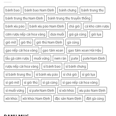
bánh bao
bánh bao Nam Định
bánh chưng
bánh trung thu
bánh trung thu Nam Định
bánh trung thu truyền thống
bánh xíu páo
bánh xíu páo Nam Định
chả giò
cá kho cơm rượu
cơm rượu nếp cái hoa vàng
dưa muối
giá gà cúng
giò lụa
giò mỡ
giò thủ
giò thủ Nam Định
gà cúng
gạo nếp cái hoa vàng
gạo tám xoan
gạo tám xoan Hải Hậu
lẩu gà cơm rượu
muối vừng
nem rán
pate
pate Nam Định
rượu nếp cái hoa vàng
sỉ bánh bao
sỉ bánh chưng
sỉ bánh trung thu
sỉ bánh xíu páo
sỉ chả giò
sỉ giò lụa
sỉ giò mỡ
sỉ giò thủ
sỉ gà cúng
sỉ gạo nếp cái hoa vàng
sỉ muối vừng
sỉ pate Nam Định
sỉ xôi khúc
xíu páo Nam Định
xôi khúc
xôi khúc Nam Định
đặc sản Nam Định
đặt gà cúng