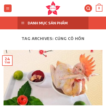
Skip
to
0
content
DANH MỤC SẢN PHẨM
TAG ARCHIVES:
CÚNG CÔ HỒN
24
Th8