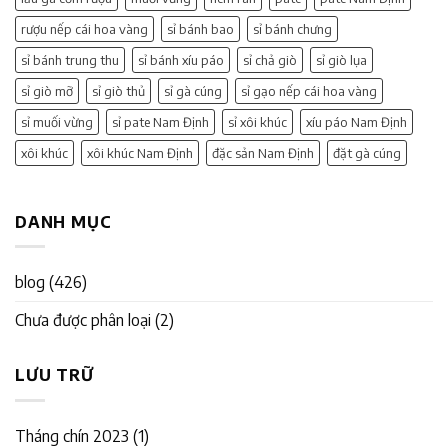
rượu nếp cái hoa vàng
sỉ bánh bao
sỉ bánh chưng
sỉ bánh trung thu
sỉ bánh xíu páo
sỉ chả giò
sỉ giò lụa
sỉ giò mỡ
sỉ giò thủ
sỉ gà cúng
sỉ gạo nếp cái hoa vàng
sỉ muối vừng
sỉ pate Nam Định
sỉ xôi khúc
xíu páo Nam Định
xôi khúc
xôi khúc Nam Định
đặc sản Nam Định
đặt gà cúng
DANH MỤC
blog
(426)
Chưa được phân loại
(2)
LƯU TRỮ
Tháng chín 2023
(1)