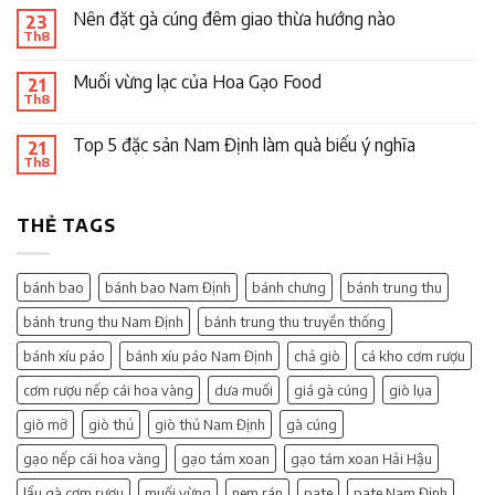
Nên đặt gà cúng đêm giao thừa hướng nào
23
Th8
Muối vừng lạc của Hoa Gạo Food
21
Th8
Top 5 đặc sản Nam Định làm quà biếu ý nghĩa
21
Th8
THẺ TAGS
bánh bao
bánh bao Nam Định
bánh chưng
bánh trung thu
bánh trung thu Nam Định
bánh trung thu truyền thống
bánh xíu páo
bánh xíu páo Nam Định
chả giò
cá kho cơm rượu
cơm rượu nếp cái hoa vàng
dưa muối
giá gà cúng
giò lụa
giò mỡ
giò thủ
giò thủ Nam Định
gà cúng
gạo nếp cái hoa vàng
gạo tám xoan
gạo tám xoan Hải Hậu
lẩu gà cơm rượu
muối vừng
nem rán
pate
pate Nam Định