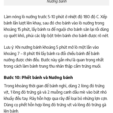
Nướng bánh
Làm nóng lò nướng trước 5-10 phút ở nhiệt độ 180 độ C. Xếp
bánh lần lượt lên khay, sau đó cho bánh vào lò nướng trong
khoảng 15 phút, lấy bánh ra để nguội cho bánh săn lại rồi dùng
cọ quét khô, phủi các lớp bột trên bánh cho bánh được rõ nét.
Lưu ý: Khi nướng bánh khoảng 5 phút mở lò một lần vào
khoảng 7 – 8 phút thì lấy bánh ra đổi chiều bánh để bánh
nướng được chín đều. Bước này gần như là quan trọng nhất
trong cách làm bánh trung thu nhân thập cẩm trứng muối.
Bước 10: Phết bánh và Nướng bánh
Trong khoảng thời gian để bánh nghỉ, dùng 2 lòng đỏ trứng
vịt, 1 lòng đỏ trứng gà và 2 muỗng canh dầu mè vào bát nhỏ
khuấy đều tay. Rây hỗn hợp qua rây để loại bỏ những lợn cợn.
Dùng cọ phết hỗn hợp lòng đỏ trứng vịt và lòng đỏ trứng gà
lên bánh.