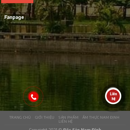
Fanpage
TRANG CHỦ
GIỚI THIỆU
SẢN PHẨM
ẨM THỰC NAM ĐỊNH
LIÊN HỆ
Copyright 2021 ©
Đặc Sản Nam Định