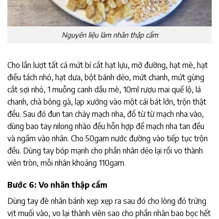
Nguyên liệu làm nhân thập cẩm
Cho lần lượt tất cả mứt bí cắt hạt lựu, mỡ đường, hạt mè, hạt
điều tách nhỏ, hạt dưa, bột bánh dẻo, mứt chanh, mứt gừng
cắt sợi nhỏ, 1 muỗng canh dầu mè, 10ml rượu mai quế lộ, lá
chanh, chà bông gà, lạp xưởng vào một cái bát lớn, trộn thật
đều. Sau đó đun tan chảy mạch nha, đổ từ từ mạch nha vào,
dùng bao tay nilong nhào đều hỗn hợp để mạch nha tan đều
và ngấm vào nhân. Cho 50gam nước đường vào tiếp tục trộn
đều. Dùng tay bóp mạnh cho phần nhân dẻo lại rồi vo thành
viên tròn, mỗi nhân khoảng 110gam.
Bước 6: Vo nhân thập cẩm
Dùng tay đè nhân bánh xẹp xẹp ra sau đó cho lòng đỏ trứng
vịt muối vào, vo lại thành viên sao cho phần nhân bao bọc hết